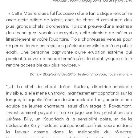
Interview Florian Sempey,
dans Forum Opera, 2015
« Cette Masterclass fut l’occasion d’une fantastique rencontre
avec cette artiste de talent, chef de chant et assistante des
plus grands chefs d’orchestre. Faisant preuve d’une maîtrise
des techniques vocales incroyable, cette pianiste de métier a
littéralement envoûté l’auditoire. Trois chanteuses venues pour
se perfectionner ont reçu ses précieux conseils face à un public
ébahi. Une personne captivante d’une érudition extrême qui
parvient à ouvrir ce monde fermé qu’est le chant lyrique et à le
rendre accessible aux plus novices. »
Dans « Blog-Son-Video 2016. Festival Vino Voce, nous y étions. »
"[…] La chef de chant Irène Kudela, directrice musicale
invisible, a elle mené un travail manifestement approfondi sur la
langue, à laquelle l'écriture de Janacek doit tant, auprès d'une
équipe de jeunes chanteurs issus d'un stage à Royaumont.
Investissement payant si l'on en juge par les prestations de
Jérôme Billy, un Koudriach à la sensibilité poète, et de la
séduisante Kelly Hodson, qui épanouit son frais soprano dans
la ferveur comme dans la mélancolie du rôle-titre.